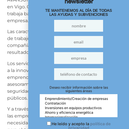
newsletter
en Vigo. Gracias a su equipo multidisciplinario,
TE MANTENEMOS AL DÍA DE TODAS
LAS AYUDAS Y SUBVENCIONES
trabaja bajo la idea de dar un impulso para cada
empresa.
Las características principales de la metodología
de trabajo son impulsar, potenciar y activar a las
compañías para mejorar su desempeño, obtener
resultados y generar beneficios.
Los servicios que ofrece AVANSUM giran en torno
a la innovación y competitividad,
emprendimiento, internacionalización,
asesoramiento legal, comunicación, formación,
Deseo recibir información sobre las
seguridad y salud laboral, inversiones y fondos
siguientes áreas
públicos.
Y a través de ellos intentar direccionar y dirigir a
las empresas con el objetivo de que mejoren sus
necesidades en estas áreas y le permita avanzar
He leído y acepto la
política de
privacidad