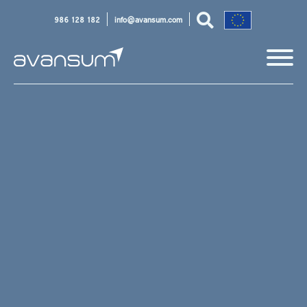
986 128 182
info@avansum.com