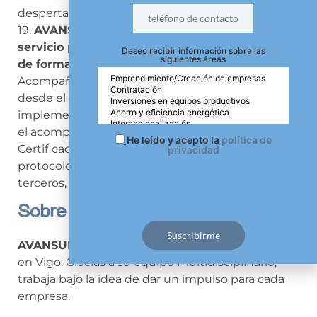
despertando el nuevo Protocolo Seguro COVID
19,
AVANSUM Consultores ha lanzado un nuevo
servicio para diseñar, implantar este Sistema
Deseo recibir información sobre las
siguientes áreas
de forma personalizada para cada empresa
.
Acompañamos al cliente en todo el proceso,
desde el diseño de los protocolos, la
implementación eficaz de los mismos, así como
el acompañamiento y defensa en la Auditoría de
He leído y acepto la
política de
Certificación, que supone el valor añadido de este
privacidad
protocolo, frente a las recomendaciones de
terceros, que no son auditados
Sobre AVANSUM
AVANSUM
es una empresa consultora que nace
en Vigo. Gracias a su equipo multidisciplinario,
trabaja bajo la idea de dar un impulso para cada
empresa.