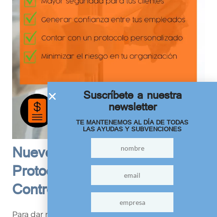
Suscríbete a nuestra
newsletter
TE MANTENEMOS AL DÍA DE TODAS
LAS AYUDAS Y SUBVENCIONES
Nuevo servicio: Sistema de
Protocolos de Higienización y
Control de Riesgos COVID 19
Para dar respuesta a todas las dudas que está