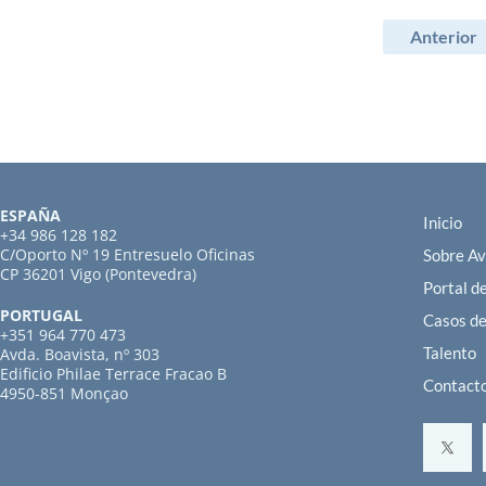
Anterior
ESPAÑA
Inicio
+34 986 128 182
C/Oporto Nº 19 Entresuelo Oficinas
Sobre A
CP 36201 Vigo (Pontevedra)
Portal d
PORTUGAL
Casos de
+351 964 770 473
Talento
Avda. Boavista, nº 303
Edificio Philae Terrace Fracao B
Contact
4950-851 Monçao