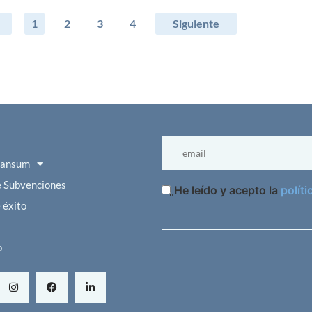
1
2
3
4
Siguiente
vansum
e Subvenciones
He leído y acepto la
políti
 éxito
o